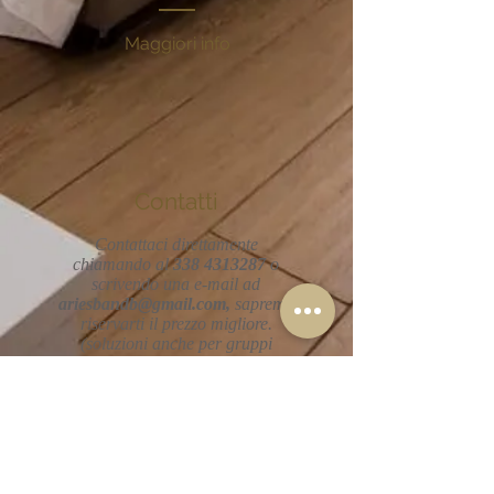
Maggiori info
Contatti
Contattaci direttamente
chiamando al
338 4313287
o
scrivendo una e-mail ad
ariesbandb@gmail.com
,
sapremo
riservarti il prezzo migliore.
(soluzioni anche per gruppi
numerosi).
PRENOTA
Maggiori info