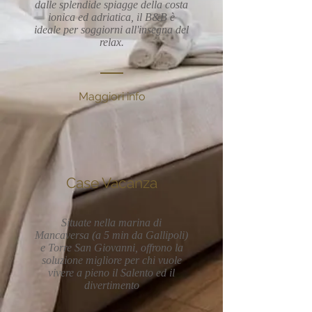
dalle splendide spiagge della costa
ionica ed adriatica, il B&B è
ideale per soggiorni all'insegna del
relax.
Maggiori info
Case Vacanza
Situate nella marina di
Mancaversa (a 5 min da Gallipoli)
e Torre San Giovanni, offrono la
soluzione migliore per chi vuole
vivere a pieno il Salento ed il
divertimento